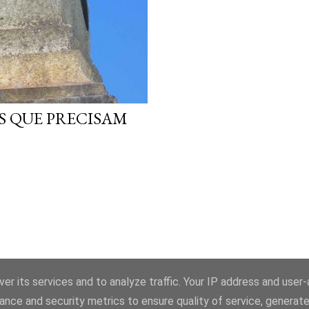
ES QUE PRECISAM
er its services and to analyze traffic. Your IP address and user
ance and security metrics to ensure quality of service, generat
Com tecnologia do Blogger