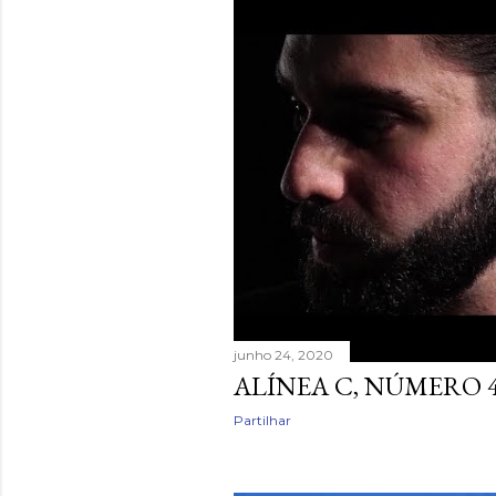
n
s
a
g
e
n
s
junho 24, 2020
ALÍNEA C, NÚMERO 4
Partilhar