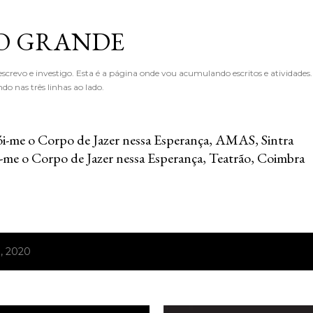
Avançar para o conteúdo principal
O GRANDE
crevo e investigo. Esta é a página onde vou acumulando escritos e atividades
o nas três linhas ao lado.
i-me o Corpo de Jazer nessa Esperança, AMAS, Sintra
-me o Corpo de Jazer nessa Esperança, Teatrão, Coimbra
, 2020