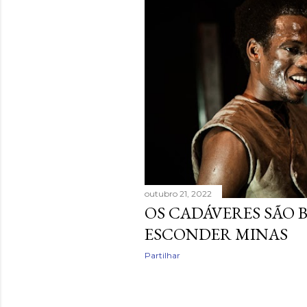
n
s
a
g
e
n
s
outubro 21, 2022
OS CADÁVERES SÃO 
ESCONDER MINAS
Partilhar