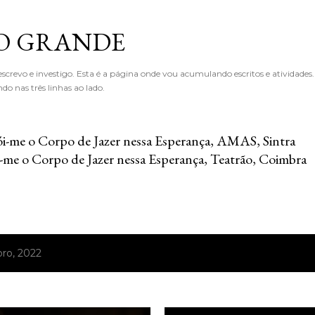
Avançar para o conteúdo principal
O GRANDE
crevo e investigo. Esta é a página onde vou acumulando escritos e atividades
o nas três linhas ao lado.
i-me o Corpo de Jazer nessa Esperança, AMAS, Sintra
-me o Corpo de Jazer nessa Esperança, Teatrão, Coimbra
ro, 2022