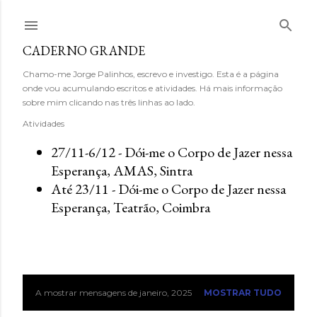
Avançar para o conteúdo principal
CADERNO GRANDE
Chamo-me Jorge Palinhos, escrevo e investigo. Esta é a página
onde vou acumulando escritos e atividades. Há mais informação
sobre mim clicando nas três linhas ao lado.
Atividades
27/11-6/12 - Dói-me o Corpo de Jazer nessa
Esperança, AMAS, Sintra
Até 23/11 - Dói-me o Corpo de Jazer nessa
Esperança, Teatrão, Coimbra
A mostrar mensagens de janeiro, 2025
MOSTRAR TUDO
M