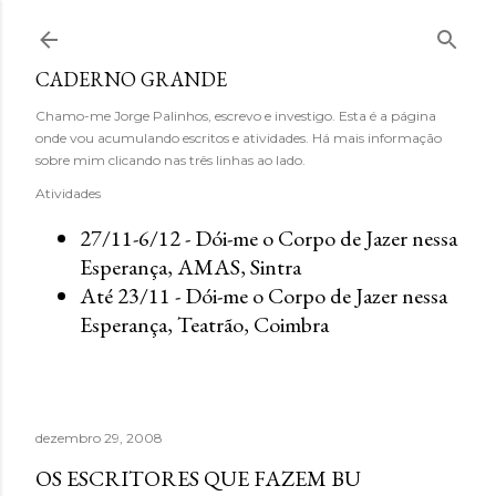
Avançar para o conteúdo principal
CADERNO GRANDE
Chamo-me Jorge Palinhos, escrevo e investigo. Esta é a página
onde vou acumulando escritos e atividades. Há mais informação
sobre mim clicando nas três linhas ao lado.
Atividades
27/11-6/12 - Dói-me o Corpo de Jazer nessa
Esperança, AMAS, Sintra
Até 23/11 - Dói-me o Corpo de Jazer nessa
Esperança, Teatrão, Coimbra
dezembro 29, 2008
OS ESCRITORES QUE FAZEM BU