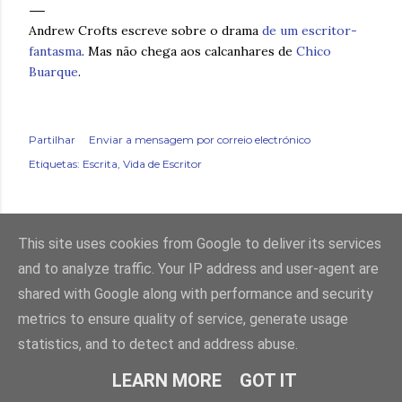
Andrew Crofts escreve sobre o drama
de um escritor-
fantasma
. Mas não chega aos calcanhares de
Chico
Buarque
.
Partilhar
Enviar a mensagem por correio electrónico
Etiquetas:
Escrita
Vida de Escritor
This site uses cookies from Google to deliver its services
and to analyze traffic. Your IP address and user-agent are
shared with Google along with performance and security
metrics to ensure quality of service, generate usage
statistics, and to detect and address abuse.
Com tecnologia do Blogger
LEARN MORE
GOT IT