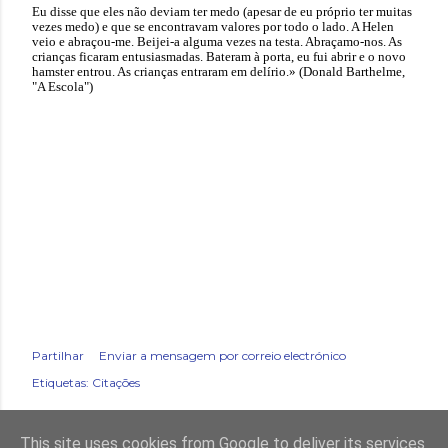
Eu disse que eles não deviam ter medo (apesar de eu próprio ter muitas
vezes medo) e que se encontravam valores por todo o lado. A Helen
veio e abraçou-me. Beijei-a alguma vezes na testa. Abraçamo-nos. As
crianças ficaram entusiasmadas. Bateram à porta, eu fui abrir e o novo
hamster entrou. As crianças entraram em delírio.» (Donald Barthelme,
"A Escola")
Partilhar
Enviar a mensagem por correio electrónico
Etiquetas:
Citações
This site uses cookies from Google to deliver its services