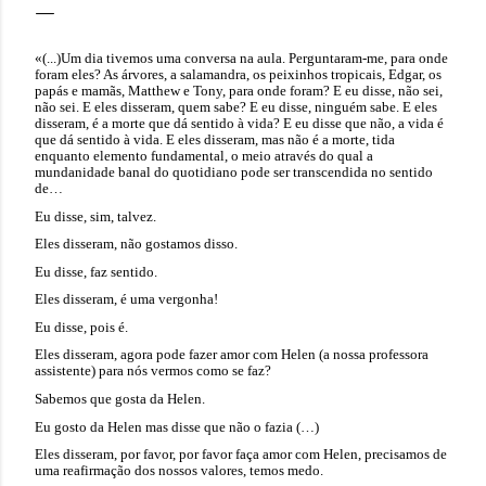
«(...)Um dia tivemos uma conversa na aula. Perguntaram-me, para onde
foram eles? As árvores, a salamandra, os peixinhos tropicais, Edgar, os
papás e mamãs, Matthew e Tony, para onde foram? E eu disse, não sei,
não sei. E eles disseram, quem sabe? E eu disse, ninguém sabe. E eles
disseram, é a morte que dá sentido à vida? E eu disse que não, a vida é
que dá sentido à vida. E eles disseram, mas não é a morte, tida
enquanto elemento fundamental, o meio através do qual a
mundanidade banal do quotidiano pode ser transcendida no sentido
de…
Eu disse, sim, talvez.
Eles disseram, não gostamos disso.
Eu disse, faz sentido.
Eles disseram, é uma vergonha!
Eu disse, pois é.
Eles disseram, agora pode fazer amor com Helen (a nossa professora
assistente) para nós vermos como se faz?
Sabemos que gosta da Helen.
Eu gosto da Helen mas disse que não o fazia (…)
Eles disseram, por favor, por favor faça amor com Helen, precisamos de
uma reafirmação dos nossos valores, temos medo.