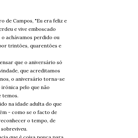
o de Campos, "Eu era feliz e
erdeu e vive emboscado
o o achávamos perdido ou
or trintões, quarentões e
ensar que o aniversário só
vindade, que acreditamos
anos, o aniversário torna-se
 irónica pelo que não
e temos.
do na idade adulta do que
uém - como se o facto de
e reconhecer o tempo, de
 sobreviveu.
ência que é coisa pouca para