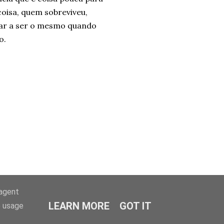
oisa, quem sobreviveu,
uar a ser o mesmo quando
o.
-agent
LEARN MORE
GOT IT
e usage