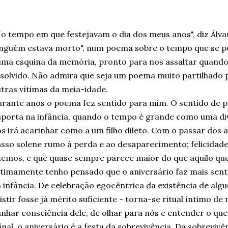
o tempo em que festejavam o dia dos meus anos", diz Álvar
nguém estava morto", num poema sobre o tempo que se p
ma esquina da memória, pronto para nos assaltar quand
solvido. Não admira que seja um poema muito partilhado p
tras vítimas da meia-idade.
rante anos o poema fez sentido para mim. O sentido de p
porta na infância, quando o tempo é grande como uma di
s irá acarinhar como a um filho dileto. Com o passar dos 
sso solene rumo à perda e ao desaparecimento; felicidade
zemos, e que quase sempre parece maior do que aquilo qu
timamente tenho pensado que o aniversário faz mais senti
 infância. De celebração egocêntrica da existência de alg
istir fosse já mérito suficiente - torna-se ritual íntimo d
nhar consciência dele, de olhar para nós e entender o que
inal, o aniversário é a festa da sobrevivência. Da sobreviv