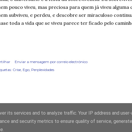
em pouco viveu, mas preciosa para quem já viveu alguma c
em subviveu, e perdeu, e descobre ser miraculoso contin
ase toda a vida que se viveu parece ter ficado pelo caminh
rtilhar
Enviar a mensagem por correio electrónico
iquetas:
Crise
Ego
Perplexidades
er its services and to analyze traffic. Your IP address and user
ance and security metrics to ensure quality of service, generat
Com tecnologia do Blogger
e.