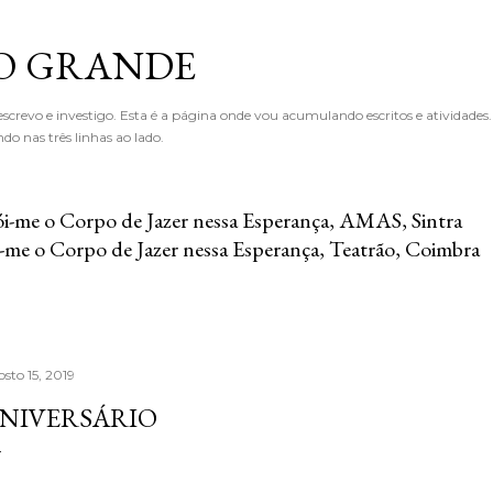
Avançar para o conteúdo principal
O GRANDE
crevo e investigo. Esta é a página onde vou acumulando escritos e atividades
o nas três linhas ao lado.
i-me o Corpo de Jazer nessa Esperança, AMAS, Sintra
-me o Corpo de Jazer nessa Esperança, Teatrão, Coimbra
sto 15, 2019
NIVERSÁRIO