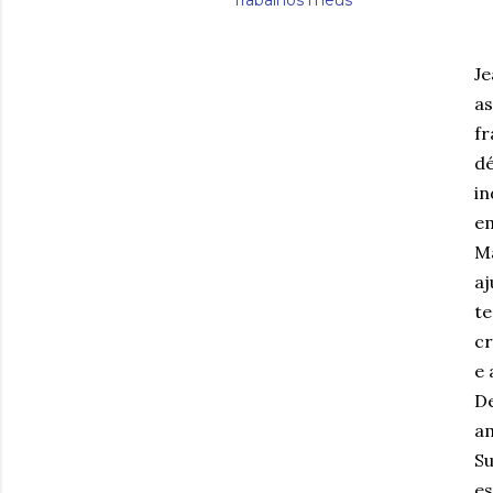
Trabalhos meus
Je
as
fr
dé
in
em
Ma
aj
te
cr
e 
De
am
Su
es