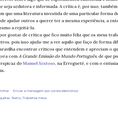
e seja sedutora e informada. A crítica é, por isso, também
m que uma literatura investida de uma particular forma d
de ajudar outros a querer ter a mesma experiência, a ente
smo a rejeitá-la.
por gostar de crítica que fico muito feliz que os meus tra
tros, pois isso ajuda-me a ver aquilo que faço de forma dif
ravilha encontrar críticos que entendem e apreciam o 
gora com
A Grande Emissão do Mundo Português
, de que p
erspicaz do
Manuel Xestoso
, na Erregueté, e com o entus
is.
rtilhar
Enviar a mensagem por correio electrónico
iquetas:
Teatro
Trabalhos meus