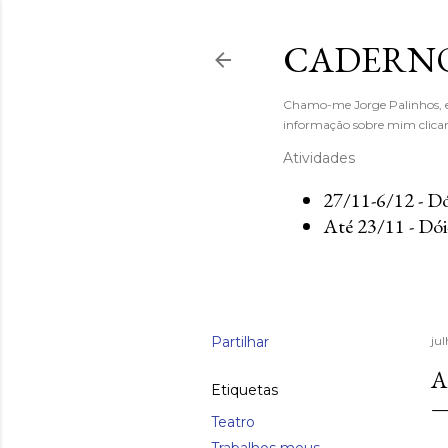
CADERN
Chamo-me Jorge Palinhos, es
informação sobre mim clicand
Atividades
27/11-6/12 - Dó
Até 23/11 - Dói
Partilhar
ju
A
Etiquetas
Teatro