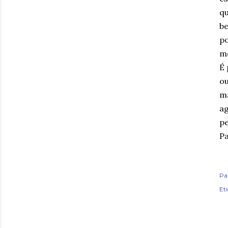
qu
be
po
me
É 
ou
ma
a
p
Pa
Pa
Et