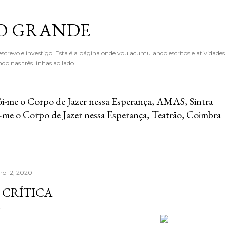
Avançar para o conteúdo principal
O GRANDE
crevo e investigo. Esta é a página onde vou acumulando escritos e atividades
o nas três linhas ao lado.
i-me o Corpo de Jazer nessa Esperança, AMAS, Sintra
-me o Corpo de Jazer nessa Esperança, Teatrão, Coimbra
lho 12, 2020
 CRÍTICA