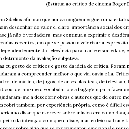
(Estátua ao crítico de cinema Roger 
an Sibelius afirmou que nunca ninguém ergueu uma estátu
sim desdenhar do valor e, claro, importância social dos cr
ase já não é verdadeira, mas continua a exprimir o desdé
cadas recentes, em que se passou a valorizar a expressão i
dependentemente da relevância para a arte e sociedade, e 
 detrimento da avaliação subjetiva.
s eu gosto de críticos e gosto da ideia de crítica. Foram 
udaram a compreender melhor o que via, ouvia e lia. Crítica
atro, de música, de jogos, de artes plásticas, de televisão,
íticos, deram-me o vocabulário e a bagagem para fazer s
ajudaram-me a descobrir obras e autores que de outro m
scobri também, por experiência própria, como é difícil es
ericano disse que escrever sobre música era como dançar
speito da intenção com que o disse, mas eu leio na frase 
crever sobre algo que se experimentou emocional e senso