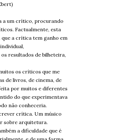
Ebert)
a a um crítico, procurando
íticos. Factualmente, esta
m que a crítica tem ganho em
ndividual,
os resultados de bilheteira,
muitos os críticos que me
s de livros, de cinema, de
 feita por muitos e diferentes
entido do que experimentava
odo não conheceria.
crever crítica. Um músico
 sobre arquitetura.
também a dificuldade que é
rialmente, e de uma forma