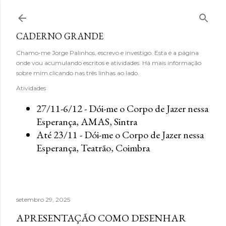
Avançar para o conteúdo principal
CADERNO GRANDE
Chamo-me Jorge Palinhos, escrevo e investigo. Esta é a página
onde vou acumulando escritos e atividades. Há mais informação
sobre mim clicando nas três linhas ao lado.
Atividades
27/11-6/12 - Dói-me o Corpo de Jazer nessa
Esperança, AMAS, Sintra
Até 23/11 - Dói-me o Corpo de Jazer nessa
Esperança, Teatrão, Coimbra
setembro 29, 2025
APRESENTAÇÃO COMO DESENHAR